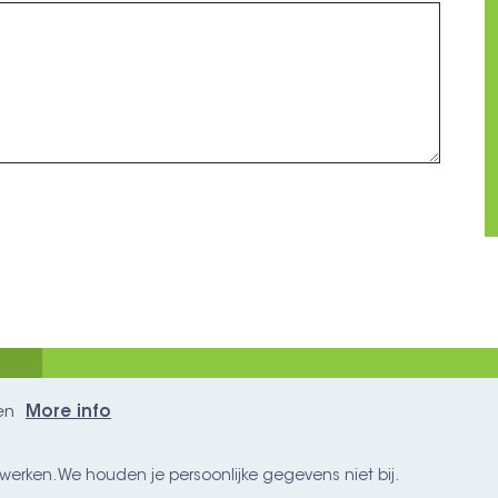
en
More info
BEGRAZING
footer
BEZOEK
werken. We houden je persoonlijke gegevens niet bij.