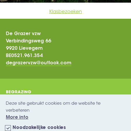
Klasbezoeken
De Grazer vzw
Verbindingsweg 66
9920 Lievegem
BE0521.961.354
degrazervzw@outlook.com
BEGRAZING
footer
BEZOEK
Deze site gebruikt cookies om de website te
verbeteren
WOL
More info
VRIENDEN
Noodzakelijke cookies